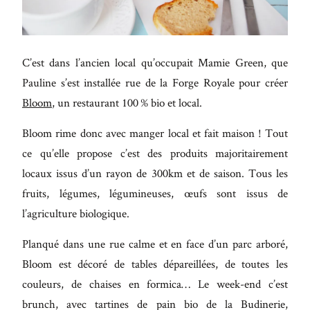
Maecenas
faucibus
mollis
C’est dans l’ancien local qu’occupait Mamie Green, que
interdum.
Pauline s’est installée rue de la Forge Royale pour créer
Etiam
Bloom
, un restaurant 100 % bio et local.
porta sem
malesuada
Bloom rime donc avec manger local et fait maison ! Tout
magna
ce qu’elle propose c’est des produits majoritairement
mollis
locaux issus d’un rayon de 300km et de saison. Tous les
euismod.
fruits, légumes, légumineuses, œufs sont issus de
l’agriculture biologique.
Planqué dans une rue calme et en face d’un parc arboré,
FO
Bloom est décoré de tables dépareillées, de toutes les
ME
couleurs, de chaises en formica… Le week-end c’est
brunch, avec tartines de pain bio de la Budinerie,