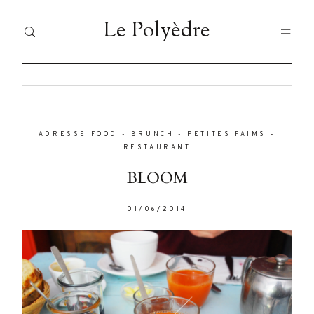
Le Polyèdre
Le Polyèdre
HOME
H
Dolor
Tristique
ADRESSE FOOD
-
BRUNCH
-
PETITES FAIMS
-
VO
VOYAGES
RESTAURANT
JA
BLOOM
JAPAN
FO
Nullam
01/06/2014
FOOD
quis risus
LI
eget urna
LIFESTYLE
À 
mollis
ornare vel
À PROPOS