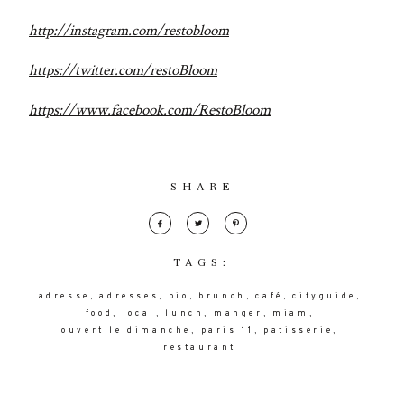
http://instagram.com/restobloom
https://twitter.com/restoBloom
https://www.facebook.com/RestoBloom
SHARE
TAGS:
adresse
adresses
bio
brunch
café
cityguide
food
local
lunch
manger
miam
ouvert le dimanche
paris 11
patisserie
restaurant