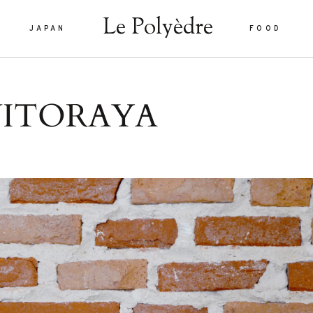
Le Polyèdre
JAPAN
FOOD
Le Polyèdre
ITORAYA
HOME
VOYAG
JAPAN
are vel eu
FOOD
la sed
nulla sed
LIFEST
 interdum.
À PROP
tiam porta
smod.