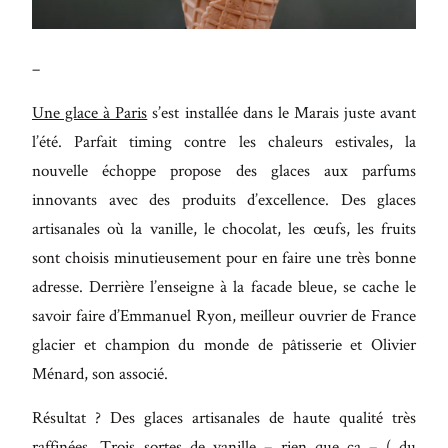
Maecenas
faucibus
–
mollis
interdum.
Une glace à Paris
s’est installée dans le Marais juste avant
Etiam
l’été. Parfait timing contre les chaleurs estivales, la
porta sem
nouvelle échoppe propose des glaces aux parfums
malesuada
innovants avec des produits d’excellence. Des glaces
magna
artisanales où la vanille, le chocolat, les œufs, les fruits
mollis
sont choisis minutieusement pour en faire une très bonne
euismod.
adresse. Derrière l’enseigne à la facade bleue, se cache le
savoir faire d’Emmanuel Ryon, meilleur ouvrier de France
glacier et champion du monde de pâtisserie et Olivier
FO
Ménard, son associé.
ME
Résultat ? Des glaces artisanales de haute qualité très
raffinées. Trois sortes de vanille – rien que ça – ( du