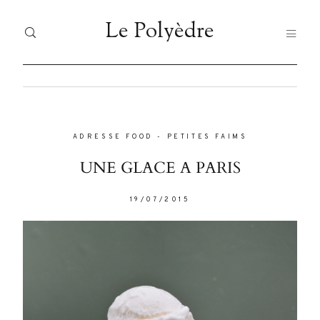
Le Polyèdre
Le Polyèdre
HOME
H
Dolor
Tristique
ADRESSE FOOD
-
PETITES FAIMS
VO
VOYAGES
UNE GLACE A PARIS
JA
JAPAN
19/07/2015
FO
Nullam
FOOD
quis risus
LI
eget urna
LIFESTYLE
À 
mollis
ornare vel
À PROPOS