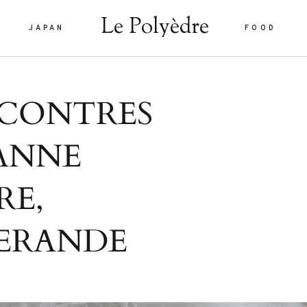
Le Polyèdre
JAPAN
FOOD
Le Polyèdre
CONTRES
HOME
 ANNE
VOYAG
JAPAN
RE,
are vel eu
FOOD
la sed
SERANDE
nulla sed
LIFEST
 interdum.
À PROP
tiam porta
smod.