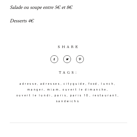
Salade ou soupe entre 5€ et 8€
Desserts 4€
SHARE
TAGS:
adresse
adresses
cityguide
food
lunch
manger
miam
ouvert le dimanche
ouvert le lundi
paris
paris 10
restaurant
sandwichs