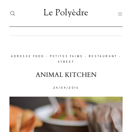
Le Polyèdre
Le Polyèdre
HOME
H
Dolor
Tristique
ADRESSE FOOD
-
PETITES FAIMS
-
RESTAURANT
-
VO
VOYAGES
STREET
JA
ANIMAL KITCHEN
JAPAN
FO
Nullam
24/04/2016
FOOD
quis risus
LI
eget urna
LIFESTYLE
À 
mollis
ornare vel
À PROPOS