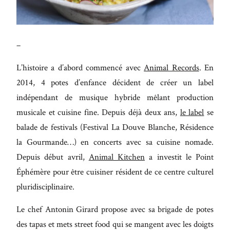
Maecenas
faucibus
mollis
–
interdum.
Etiam
L’histoire a d’abord commencé avec
Animal Records
. En
porta sem
2014, 4 potes d’enfance décident de créer un label
malesuada
indépendant de musique hybride mêlant production
musicale et cuisine fine. Depuis déjà deux ans,
le label
se
magna
balade de festivals (Festival La Douve Blanche, Résidence
mollis
la Gourmande…) en concerts avec sa cuisine nomade.
euismod.
Depuis début avril,
Animal Kitchen
a investit le Point
Éphémère pour être cuisiner résident de ce centre culturel
pluridisciplinaire.
FO
ME
Le chef Antonin Girard propose avec sa brigade de potes
des tapas et mets street food qui se mangent avec les doigts