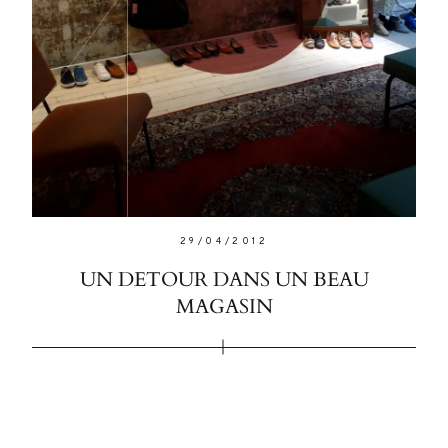
eu leo.
Aenean
lacinia
bibendum
nulla sed
consectetur.
Aenean
lacinia
bibendum
29/04/2012
nulla sed
UN DETOUR DANS UN BEAU
MAGASIN
consectetur.
Maecenas
faucibus
mollis
interdum.