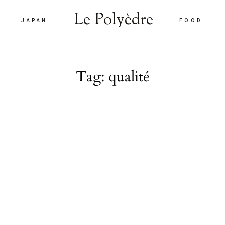
Le Polyèdre
JAPAN
FOOD
Le Polyèdre
Tag: qualité
HOME
VOYAG
JAPAN
are vel eu
FOOD
la sed
nulla sed
LIFEST
 interdum.
À PROP
tiam porta
smod.