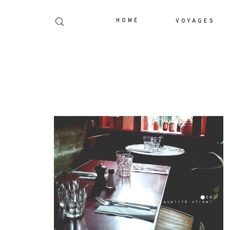
HOME
VOYAGES
Dolor Tristique
Nullam quis risus eget urna mollis orn
leo. Aenean lacinia bibendum nul
consectetur. Aenean lacinia bibendum 
consectetur. Maecenas faucibus mollis
Maecenas faucibus mollis interdum. E
sem malesuada magna mollis eui