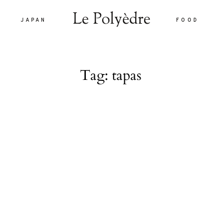
Le Polyèdre
JAPAN
FOOD
Le Polyèdre
Tag: tapas
HOME
VOYAG
JAPAN
are vel eu
FOOD
la sed
nulla sed
LIFEST
 interdum.
À PROP
tiam porta
smod.