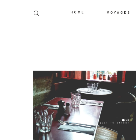
HOME
VOYAGES
Dolor Tristique
Nullam quis risus eget urna mollis orn
leo. Aenean lacinia bibendum nul
consectetur. Aenean lacinia bibendum 
consectetur. Maecenas faucibus mollis
Maecenas faucibus mollis interdum. E
sem malesuada magna mollis eui