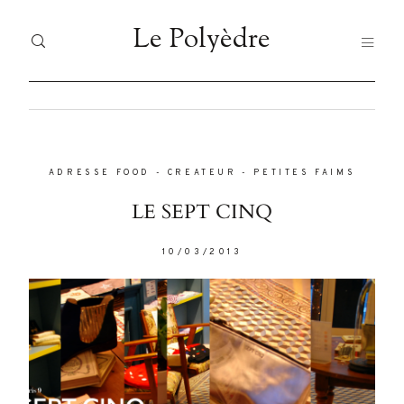
Le Polyèdre
Le Polyèdre
HOME
H
Dolor
Tristique
ADRESSE FOOD
-
CREATEUR
-
PETITES FAIMS
VO
VOYAGES
LE SEPT CINQ
JA
JAPAN
10/03/2013
FO
Nullam
FOOD
quis risus
LI
eget urna
LIFESTYLE
À 
mollis
ornare vel
À PROPOS