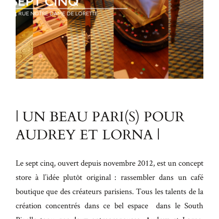
eu leo.
Aenean
lacinia
bibendum
nulla sed
consectetur.
Aenean
lacinia
| UN BEAU PARI(S) POUR
bibendum
AUDREY ET LORNA |
nulla sed
consectetur.
Le sept cinq, ouvert depuis novembre 2012, est un concept
Maecenas
store à l’idée plutôt original : rassembler dans un café
faucibus
boutique que des créateurs parisiens. Tous les talents de la
mollis
création concentrés dans ce bel espace dans le South
interdum.