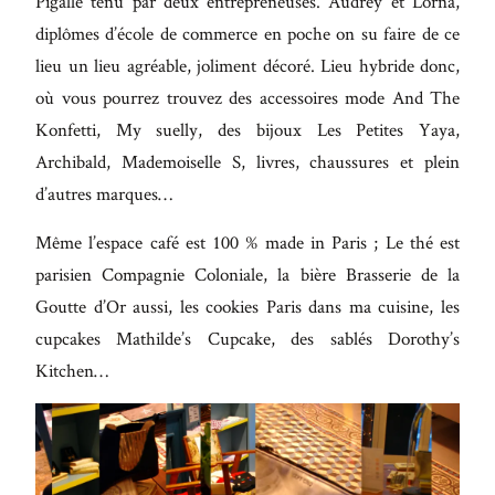
Pigalle tenu par deux entrepreneuses. Audrey et Lorna,
Maecenas
diplômes d’école de commerce en poche on su faire de ce
faucibus
lieu un lieu agréable, joliment décoré. Lieu hybride donc,
mollis
où vous pourrez trouvez des accessoires mode And The
interdum.
Konfetti, My suelly, des bijoux Les Petites Yaya,
Etiam
Archibald, Mademoiselle S, livres, chaussures et plein
porta sem
d’autres marques…
malesuada
Même l’espace café est 100 % made in Paris ; Le thé est
magna
parisien Compagnie Coloniale, la bière Brasserie de la
mollis
Goutte d’Or aussi, les cookies Paris dans ma cuisine, les
euismod.
cupcakes Mathilde’s Cupcake, des sablés Dorothy’s
Kitchen…
FO
ME