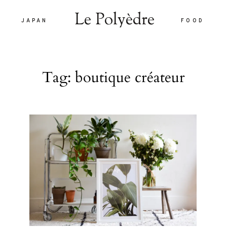
Le Polyèdre
JAPAN
FOOD
Le Polyèdre
Tag: boutique créateur
HOME
VOYAG
JAPAN
are vel eu
FOOD
la sed
nulla sed
LIFEST
 interdum.
À PROP
tiam porta
smod.