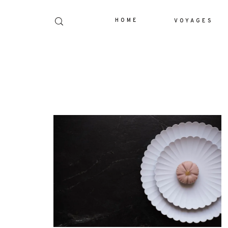
HOME
VOYAGES
Dolor Tristique
Nullam quis risus eget urna mollis orn
leo. Aenean lacinia bibendum nul
consectetur. Aenean lacinia bibendum 
consectetur. Maecenas faucibus mollis
Maecenas faucibus mollis interdum. E
sem malesuada magna mollis eui