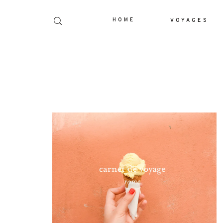
HOME
VOYAGES
Dolor Tristique
Nullam quis risus eget urna mollis orn
leo. Aenean lacinia bibendum nul
consectetur. Aenean lacinia bibendum 
consectetur. Maecenas faucibus mollis
Maecenas faucibus mollis interdum. E
sem malesuada magna mollis eui