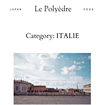
Le Polyèdre
JAPAN
FOOD
Le Polyèdre
Category: ITALIE
HOME
VOYAG
JAPAN
are vel eu
FOOD
la sed
nulla sed
LIFEST
 interdum.
À PROP
tiam porta
smod.