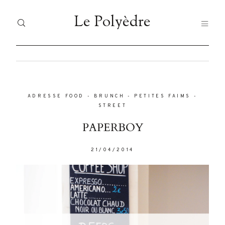
Le Polyèdre
Le Polyèdre
HOME
H
Dolor
Tristique
ADRESSE FOOD
-
BRUNCH
-
PETITES FAIMS
-
VO
VOYAGES
STREET
JA
PAPERBOY
JAPAN
FO
Nullam
21/04/2014
FOOD
quis risus
LI
eget urna
LIFESTYLE
À 
mollis
ornare vel
À PROPOS