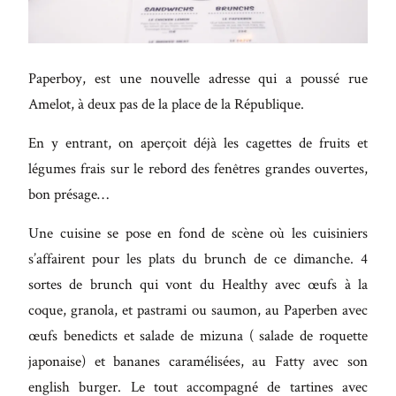
Maecenas
faucibus
mollis
Paperboy, est une nouvelle adresse qui a poussé rue
interdum.
Amelot, à deux pas de la place de la République.
Etiam
porta sem
En y entrant, on aperçoit déjà les cagettes de fruits et
malesuada
légumes frais sur le rebord des fenêtres grandes ouvertes,
bon présage…
magna
mollis
Une cuisine se pose en fond de scène où les cuisiniers
euismod.
s’affairent pour les plats du brunch de ce dimanche. 4
sortes de brunch qui vont du Healthy avec œufs à la
coque, granola, et pastrami ou saumon, au Paperben avec
FO
œufs benedicts et salade de mizuna ( salade de roquette
ME
japonaise) et bananes caramélisées, au Fatty avec son
english burger. Le tout accompagné de tartines avec