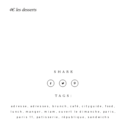
4€ les desserts
SHARE
TAGS:
adresse
adresses
brunch
café
cityguide
food
lunch
manger
miam
ouvert le dimanche
paris
paris 11
patisserie
république
sandwichs