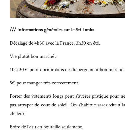
Maecenas
faucibus
mollis
/// Informations générales sur le Sri Lanka
interdum.
Etiam
Décalage de 4h30 avec la France, 3h30 en été.
porta sem
Vie plutôt bon marché :
malesuada
magna
10 à 30 € pour dormir dans des hébergement bon marché.
mollis
5€ pour manger très correctement.
euismod.
Porter des vêtements longs peut s’avérer pratique pour ne
pas attraper de cout de soleil. On s’habitue assez vite à la
FO
chaleur.
ME
Boire de l’eau en bouteille seulement.