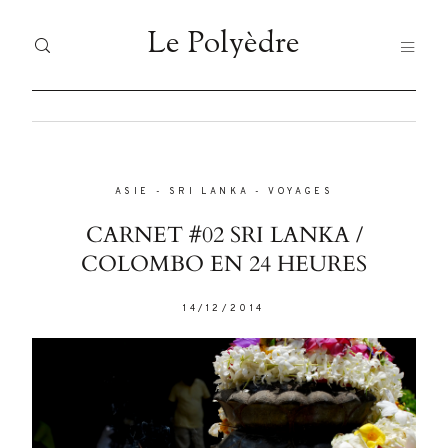
Le Polyèdre
Le Polyèdre
HOME
H
Dolor
Tristique
ASIE
-
SRI LANKA
-
VOYAGES
VO
VOYAGES
CARNET #02 SRI LANKA /
JA
COLOMBO EN 24 HEURES
JAPAN
FO
Nullam
14/12/2014
FOOD
quis risus
LI
eget urna
LIFESTYLE
À 
mollis
ornare vel
À PROPOS