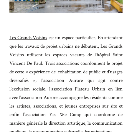
Maecenas
faucibus
mollis
–
interdum.
Les Grands Voisins
est un espace particulier. En attendant
Etiam
que les travaux de projet urbains ne débutent, Les Grands
porta sem
Voisins utilisent les espaces vacants de l’hôpital Saint
malesuada
Vincent De Paul. Trois associations coordonnent le projet
magna
de cette « expérience de cohabitation de public et d’usages
mollis
diversifiés », l’association Aurore qui agit contre
euismod.
l’exclusion sociale, l’association Plateau Urbain en lien
avec l’association Aurore accompagne les résidents comme
les artistes, associations, et jeunes entreprises sur site et
FO
enfin l’association Yes We Camp qui coordonne de
ME
manière générale la direction artistique, la communication
publique, la programmation culturelle, les animations…