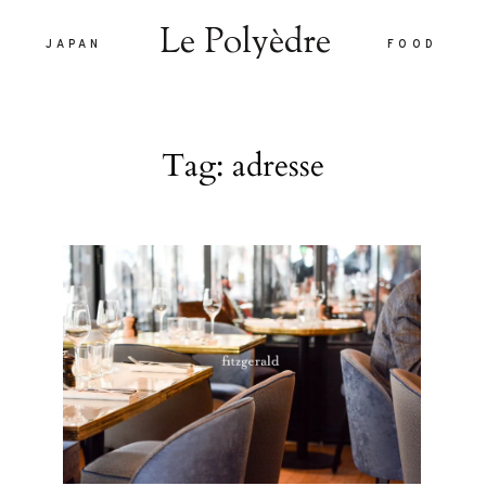
Le Polyèdre
JAPAN
FOOD
Le Polyèdre
Tag: adresse
HOME
VOYAG
JAPAN
are vel eu
FOOD
la sed
nulla sed
LIFEST
 interdum.
À PROP
tiam porta
smod.