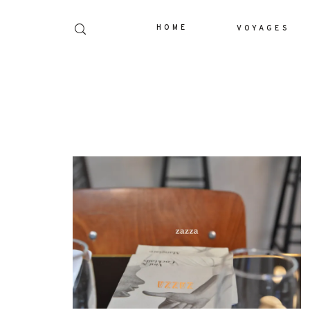
HOME
VOYAGES
Dolor Tristique
Nullam quis risus eget urna mollis orn
leo. Aenean lacinia bibendum nul
consectetur. Aenean lacinia bibendum 
consectetur. Maecenas faucibus mollis
Maecenas faucibus mollis interdum. E
sem malesuada magna mollis eui