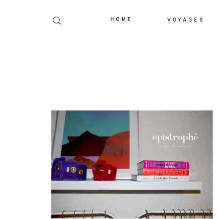
HOME
VOYAGES
Dolor Tristique
Nullam quis risus eget urna mollis orn
leo. Aenean lacinia bibendum nul
consectetur. Aenean lacinia bibendum 
consectetur. Maecenas faucibus mollis
Maecenas faucibus mollis interdum. E
sem malesuada magna mollis eui