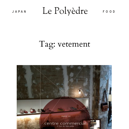
Le Polyèdre
JAPAN
FOOD
Le Polyèdre
Tag: vetement
HOME
VOYAG
JAPAN
are vel eu
FOOD
la sed
nulla sed
LIFEST
 interdum.
À PROP
tiam porta
smod.