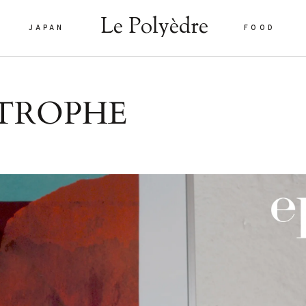
Le Polyèdre
JAPAN
FOOD
Le Polyèdre
STROPHE
HOME
VOYAG
JAPAN
are vel eu
FOOD
la sed
nulla sed
LIFEST
 interdum.
À PROP
tiam porta
smod.