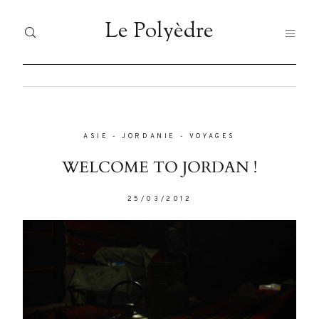
Le Polyèdre
Le Polyèdre
HOME
H
Dolor
Tristique
ASIE
-
JORDANIE
-
VOYAGES
VO
VOYAGES
WELCOME TO JORDAN !
JA
JAPAN
25/03/2012
FO
Nullam
FOOD
quis risus
LI
eget urna
LIFESTYLE
À 
mollis
ornare vel
À PROPOS