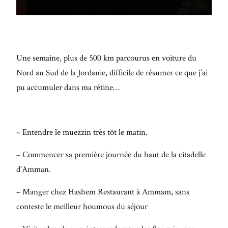
Maecenas
faucibus
mollis
interdum.
Une semaine, plus de 500 km parcourus en voiture du
Etiam
Nord au Sud de la Jordanie, difficile de résumer ce que j’ai
porta sem
pu accumuler dans ma rétine…
malesuada
magna
mollis
– Entendre le muezzin très tôt le matin.
euismod.
– Commencer sa première journée du haut de la citadelle
d’Amman.
FO
– Manger chez Hashem Restaurant à Ammam, sans
ME
conteste le meilleur houmous du séjour