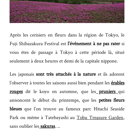
Maecenas
faucibus
mollis
interdum.
Après les cerisiers en fleurs dans la région de Tokyo, le
Etiam
Fuji Shibazakura Festival est
l’événement à ne pas rater
si
porta sem
vous êtes de passage à Tokyo à cette période là, situé
malesuada
seulement à deux heures et demi de la capitale nippone.
magna
Les japonais
sont très attachés à la nature
et ils adorent
mollis
l’observer à toutes les saisons aussi bien pendant les
érables
euismod.
rouges
dit le koyo en automne, que les
pruniers
qui
annoncent le début du printemps, que les
petites fleurs
bleues
que l’on trouve au fameux parc Hitachi Seaside
FO
Park ou même à Tatebayashi au
Tobu Treasure Garden
,
ME
sans oublier les
sakuras
….