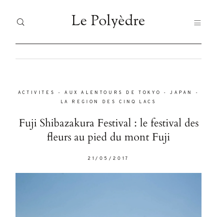
Le Polyèdre
Le Polyèdre
HOME
H
Dolor
Tristique
ACTIVITES
-
AUX ALENTOURS DE TOKYO
-
JAPAN
-
VO
VOYAGES
LA REGION DES CINQ LACS
JA
Fuji Shibazakura Festival : le festival des
JAPAN
fleurs au pied du mont Fuji
FO
Nullam
FOOD
21/05/2017
quis risus
LI
eget urna
LIFESTYLE
À 
mollis
ornare vel
À PROPOS