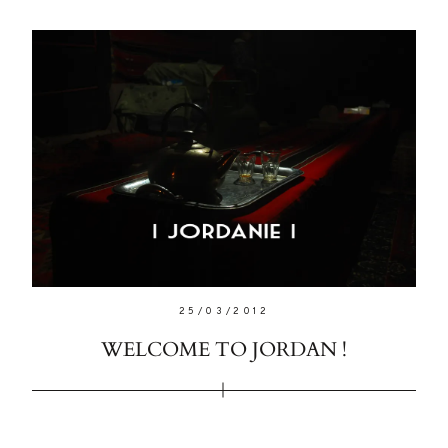
Maecenas
faucibus
mollis
interdum.
Etiam
porta sem
malesuada
magna
mollis
euismod.
25/03/2012
WELCOME TO JORDAN !
FO
ME