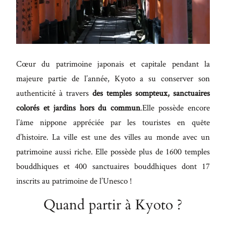
Maecenas
faucibus
mollis
interdum.
Cœur du patrimoine japonais et capitale pendant la
Etiam
majeure partie de l’année, Kyoto a su conserver son
porta sem
authenticité à travers
des temples sompteux, sanctuaires
malesuada
colorés et jardins hors du commun
.Elle possède encore
magna
l’âme nippone appréciée par les touristes en quête
mollis
d’histoire. La ville est une des villes au monde avec un
euismod.
patrimoine aussi riche. Elle possède plus de 1600 temples
bouddhiques et 400 sanctuaires bouddhiques dont 17
inscrits au patrimoine de l’Unesco !
FO
ME
Quand partir à Kyoto ?