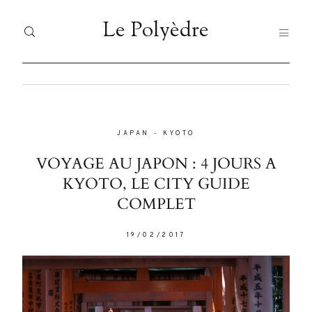
Le Polyèdre
Le Polyèdre
HOME
H
Dolor
Tristique
JAPAN
-
KYOTO
VO
VOYAGES
VOYAGE AU JAPON : 4 JOURS A
JA
KYOTO, LE CITY GUIDE
JAPAN
COMPLET
FO
Nullam
FOOD
quis risus
LI
19/02/2017
eget urna
LIFESTYLE
À 
mollis
ornare vel
À PROPOS