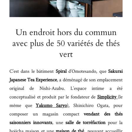
Maecenas
faucibus
mollis
interdum.
Un endroit hors du commun
Etiam
avec plus de 50 variétés de thés
porta sem
vert
malesuada
magna
C’est dans le bâtiment
Spiral
d’Omotesando, que
Sakurai
mollis
Japanese Tea Experience
, a déménagé de son emplacement
euismod.
original de Nishi-Azabu. L’espace intime a été
conceptualisé et produit par le fondateur de
Simplicity
(le
même que
Yakumo Saryo
)
, Shinichiro Ogata, pour
FO
composer un magasin compact
vendant des thés
ME
saisonniers innovants
, une
salle de torréfaction
pour la
hojicha maison et une
maison de thé
pouvant accueillir