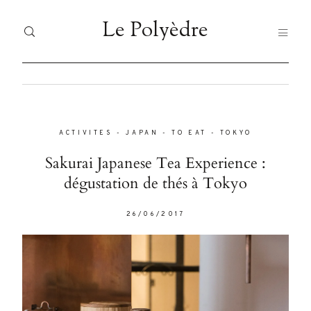
Le Polyèdre
Le Polyèdre
HOME
H
Dolor
Tristique
ACTIVITES
-
JAPAN
-
TO EAT
-
TOKYO
VO
VOYAGES
Sakurai Japanese Tea Experience :
JA
dégustation de thés à Tokyo
JAPAN
FO
Nullam
26/06/2017
FOOD
quis risus
LI
eget urna
LIFESTYLE
À 
mollis
ornare vel
À PROPOS