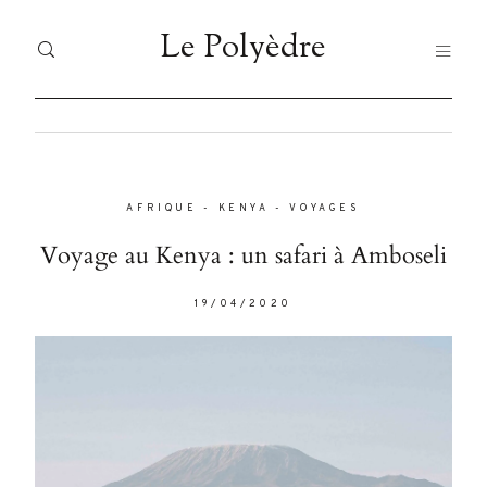
Le Polyèdre
Le Polyèdre
HOME
H
Dolor
Tristique
AFRIQUE
-
KENYA
-
VOYAGES
VO
VOYAGES
Voyage au Kenya : un safari à Amboseli
JA
JAPAN
19/04/2020
FO
Nullam
FOOD
quis risus
LI
eget urna
LIFESTYLE
À 
mollis
ornare vel
À PROPOS