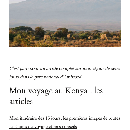
eu leo.
Aenean
lacinia
bibendum
nulla sed
consectetur.
Aenean
lacinia
C’est parti pour un article complet sur mon séjour de deux
bibendum
jours dans le parc national d’Amboseli
nulla sed
Mon voyage au Kenya : les
consectetur.
Maecenas
articles
faucibus
mollis
Mon itinéraire des 15 jours, les premières images de toutes
interdum.
les étapes du voyage et mes conseils