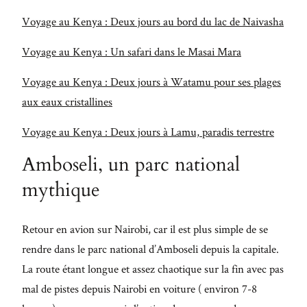
Maecenas
Voyage au Kenya : Deux jours au bord du lac de Naivasha
faucibus
mollis
Voyage au Kenya : Un safari dans le Masai Mara
interdum.
Voyage au Kenya : Deux jours à Watamu pour ses plages
Etiam
aux eaux cristallines
porta sem
malesuada
Voyage au Kenya : Deux jours à Lamu, paradis terrestre
magna
Amboseli, un parc national
mollis
mythique
euismod.
Retour en avion sur Nairobi, car il est plus simple de se
rendre dans le parc national d’Amboseli depuis la capitale.
FO
La route étant longue et assez chaotique sur la fin avec pas
ME
mal de pistes depuis Nairobi en voiture ( environ 7-8